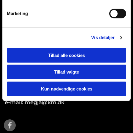
Tølløse, 4340
Marketing
Kr. Eskilstrup kirke
Borgergade 42
Vis detaljer
4360 Kirke Eskilstrup
Tillad alle cookies
Kom i kontakt med os
Tillad valgte
Sognepræst Meghan Welsch Jakobsen
Kun nødvendige cookies
Tlf: 30 22 45 13
e-mail: megja@km.dk