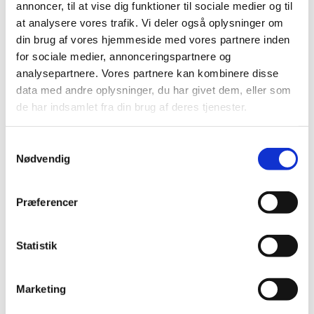
annoncer, til at vise dig funktioner til sociale medier og til
at analysere vores trafik. Vi deler også oplysninger om
Du vil måske også kunne lide...
din brug af vores hjemmeside med vores partnere inden
for sociale medier, annonceringspartnere og
analysepartnere. Vores partnere kan kombinere disse
data med andre oplysninger, du har givet dem, eller som
de har indsamlet fra din brug af deres tjenester.
Samtykkevalg
Nødvendig
Præferencer
Statistik
Marketing