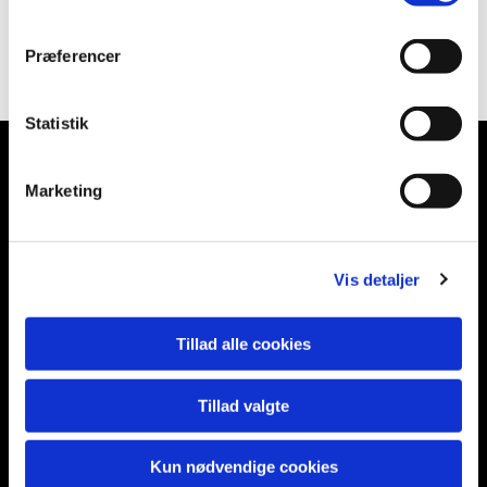
men husk tilmelding til Dorte Iversen på tlf. 23 24
80 83 så hun har styr på kagemængden.
Præferencer
Statistik
Marketing
Soderup Kirke
Soderup Kirkevej 16
Vis detaljer
Tølløse, 4340
Tillad alle cookies
Kr. Eskilstrup kirke
Tillad valgte
Borgergade 42
4360 Kirke Eskilstrup
Kun nødvendige cookies