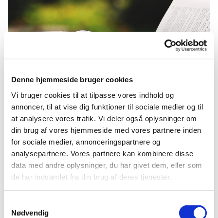
Denne hjemmeside bruger cookies
Vi bruger cookies til at tilpasse vores indhold og
annoncer, til at vise dig funktioner til sociale medier og til
at analysere vores trafik. Vi deler også oplysninger om
Fredagscafé bliver til sommercafé
din brug af vores hjemmeside med vores partnere inden
for sociale medier, annonceringspartnere og
I juni, juli og august måned holder vi ikke
analysepartnere. Vores partnere kan kombinere disse
fredagscafé men i stedet sommercafé.
data med andre oplysninger, du har givet dem, eller som
Konceptet er næsten det samme - kaffe, kage,
de har indsamlet fra din brug af deres tjenester.
hygge og fællessang - dog uden et foredrag. Hvis
du trænger til nogle hyggestunder sammen med
Samtykkevalg
andre hyggelige mennesker så kom og vær med,
Nødvendig