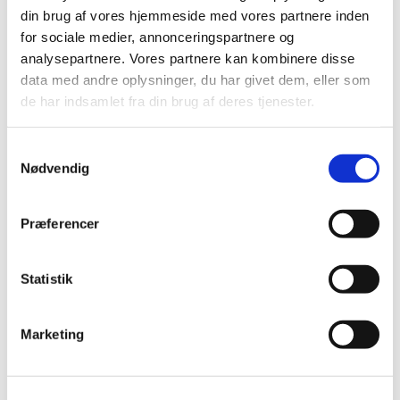
på skift. Alle kan være med uanset niveau. Er man
din brug af vores hjemmeside med vores partnere inden
nybegynder, vil der være hjælp at hente. Vi mødes
for sociale medier, annonceringspartnere og
i Sognegården. Kom og vær med.
analysepartnere. Vores partnere kan kombinere disse
data med andre oplysninger, du har givet dem, eller som
de har indsamlet fra din brug af deres tjenester.
Samtykkevalg
Nødvendig
Præferencer
Statistik
Marketing