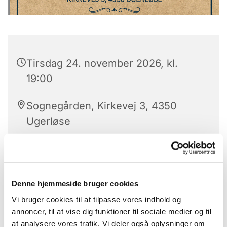
Tirsdag 24. november 2026, kl.
19:00
Sognegården, Kirkevej 3, 4350
Ugerløse
Vi mødes i Ugerløse Sognegård hver 14. dag.
Denne hjemmeside bruger cookies
Omdrejningspunktet er nørklerier og håndarbejde.
Uanset om du strikker, hækler, broderer eller
Vi bruger cookies til at tilpasse vores indhold og
andet, er du velkommen. Der vil være the og
annoncer, til at vise dig funktioner til sociale medier og til
kaffe. Kage eller andet spiseligt kan vi medbringe
at analysere vores trafik. Vi deler også oplysninger om