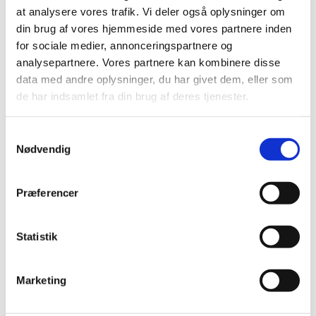
12.00. hvor der leveres en lækker frokost. Husk
at analysere vores trafik. Vi deler også oplysninger om
ikongruppen mødes den første onsdag hver
din brug af vores hjemmeside med vores partnere inden
måned.
for sociale medier, annonceringspartnere og
Tilmeldning til underviser Mogens Gert Hansen tlf.
analysepartnere. Vores partnere kan kombinere disse
20 92 04 55.
data med andre oplysninger, du har givet dem, eller som
de har indsamlet fra din brug af deres tjenester.
Samtykkevalg
Nødvendig
Præferencer
Statistik
Marketing