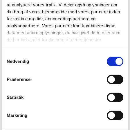
12.00. hvor der leveres en lækker frokost. Husk
at analysere vores trafik. Vi deler også oplysninger om
ikongruppen mødes den første onsdag hver
din brug af vores hjemmeside med vores partnere inden
måned.
for sociale medier, annonceringspartnere og
Tilmeldning til underviser Mogens Gert Hansen tlf.
analysepartnere. Vores partnere kan kombinere disse
20 92 04 55.
data med andre oplysninger, du har givet dem, eller som
de har indsamlet fra din brug af deres tjenester.
Samtykkevalg
Nødvendig
Præferencer
Statistik
Marketing