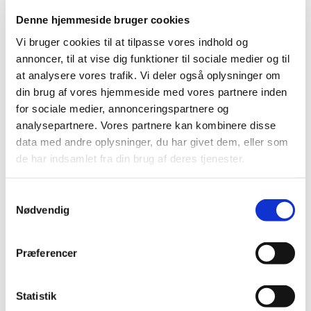
Mobil: +45 31521240
Denne hjemmeside bruger cookies
Mail: pernilleegholm@live.dk
Vi bruger cookies til at tilpasse vores indhold og
Alle er velkomne – uanset om du er vant til at
annoncer, til at vise dig funktioner til sociale medier og til
komme i kirke eller ej. Tag din baby under armen,
at analysere vores trafik. Vi deler også oplysninger om
og kom og vær med til at fylde sognegården med
din brug af vores hjemmeside med vores partnere inden
sang og smil.
for sociale medier, annonceringspartnere og
analysepartnere. Vores partnere kan kombinere disse
data med andre oplysninger, du har givet dem, eller som
de har indsamlet fra din brug af deres tjenester.
Samtykkevalg
Nødvendig
Præferencer
Statistik