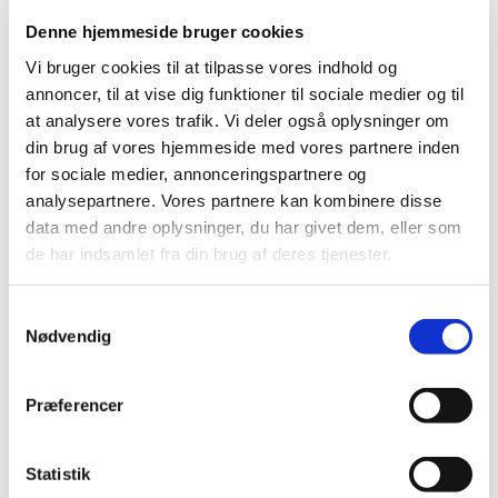
Mobil: +45 31521240
Denne hjemmeside bruger cookies
Mail: pernilleegholm@live.dk
Vi bruger cookies til at tilpasse vores indhold og
Alle er velkomne – uanset om du er vant til at
annoncer, til at vise dig funktioner til sociale medier og til
komme i kirke eller ej. Tag din baby under armen,
at analysere vores trafik. Vi deler også oplysninger om
og kom og vær med til at fylde sognegården med
din brug af vores hjemmeside med vores partnere inden
sang og smil.
for sociale medier, annonceringspartnere og
analysepartnere. Vores partnere kan kombinere disse
data med andre oplysninger, du har givet dem, eller som
de har indsamlet fra din brug af deres tjenester.
Samtykkevalg
Nødvendig
Præferencer
Statistik