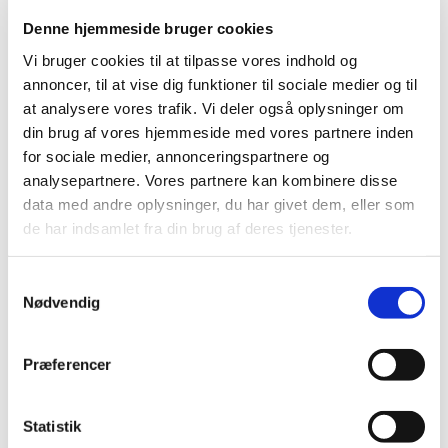
Mobil: +45 31521240
Denne hjemmeside bruger cookies
Mail: pernilleegholm@live.dk
Vi bruger cookies til at tilpasse vores indhold og
Alle er velkomne – uanset om du er vant til at
annoncer, til at vise dig funktioner til sociale medier og til
komme i kirke eller ej. Tag din baby under armen,
at analysere vores trafik. Vi deler også oplysninger om
og kom og vær med til at fylde sognegården med
din brug af vores hjemmeside med vores partnere inden
sang og smil.
for sociale medier, annonceringspartnere og
analysepartnere. Vores partnere kan kombinere disse
data med andre oplysninger, du har givet dem, eller som
de har indsamlet fra din brug af deres tjenester.
Samtykkevalg
Nødvendig
Præferencer
Statistik