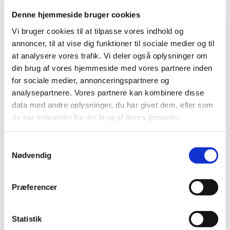
Mobil: +45 31521240
Denne hjemmeside bruger cookies
Mail: pernilleegholm@live.dk
Vi bruger cookies til at tilpasse vores indhold og
Alle er velkomne – uanset om du er vant til at
annoncer, til at vise dig funktioner til sociale medier og til
komme i kirke eller ej. Tag din baby under armen,
at analysere vores trafik. Vi deler også oplysninger om
og kom og vær med til at fylde sognegården med
din brug af vores hjemmeside med vores partnere inden
sang og smil.
for sociale medier, annonceringspartnere og
analysepartnere. Vores partnere kan kombinere disse
data med andre oplysninger, du har givet dem, eller som
de har indsamlet fra din brug af deres tjenester.
Samtykkevalg
Nødvendig
Præferencer
Statistik