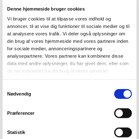
Mobil: +45 31521240
Denne hjemmeside bruger cookies
Mail: pernilleegholm@live.dk
Vi bruger cookies til at tilpasse vores indhold og
Alle er velkomne – uanset om du er vant til at
annoncer, til at vise dig funktioner til sociale medier og til
komme i kirke eller ej. Tag din baby under armen,
at analysere vores trafik. Vi deler også oplysninger om
og kom og vær med til at fylde sognegården med
din brug af vores hjemmeside med vores partnere inden
sang og smil.
for sociale medier, annonceringspartnere og
analysepartnere. Vores partnere kan kombinere disse
data med andre oplysninger, du har givet dem, eller som
de har indsamlet fra din brug af deres tjenester.
Samtykkevalg
Nødvendig
Præferencer
Statistik