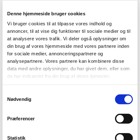
Kontakt Pernille Rasmussen på:
Denne hjemmeside bruger cookies
Mobil: +45 31521240
Mail: pernilleegholm@live.dk
Vi bruger cookies til at tilpasse vores indhold og
annoncer, til at vise dig funktioner til sociale medier og til
Alle er velkomne – uanset om du er vant til at
at analysere vores trafik. Vi deler også oplysninger om
komme i kirke eller ej. Tag din baby under armen,
din brug af vores hjemmeside med vores partnere inden
og kom og vær med til at fylde sognegården med
for sociale medier, annonceringspartnere og
sang og smil.
analysepartnere. Vores partnere kan kombinere disse
data med andre oplysninger, du har givet dem, eller som
de har indsamlet fra din brug af deres tjenester.
Samtykkevalg
Nødvendig
Præferencer
Statistik