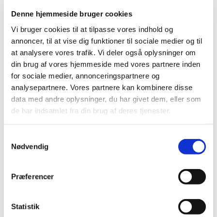
Mobil: +45 31521240
Denne hjemmeside bruger cookies
Mail: pernilleegholm@live.dk
Vi bruger cookies til at tilpasse vores indhold og
Alle er velkomne – uanset om du er vant til at
annoncer, til at vise dig funktioner til sociale medier og til
komme i kirke eller ej. Tag din baby under armen,
at analysere vores trafik. Vi deler også oplysninger om
og kom og vær med til at fylde sognegården med
din brug af vores hjemmeside med vores partnere inden
sang og smil.
for sociale medier, annonceringspartnere og
analysepartnere. Vores partnere kan kombinere disse
data med andre oplysninger, du har givet dem, eller som
de har indsamlet fra din brug af deres tjenester.
Samtykkevalg
Nødvendig
Præferencer
Statistik